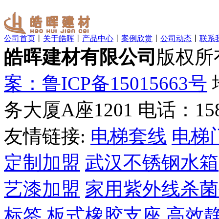
公司首页
丨
关于皓晖
丨
产品中心
丨
案例欣赏
丨
公司动态
丨
联系
皓晖建材有限公司
版权所
案：鲁ICP备15015663号
务大厦A座1201 电话：1585
友情链接:
电梯套线
电梯
定制加盟
武汉不锈钢水箱
艺漆加盟
家用紫外线杀菌
标签
板式橡胶支座
高效