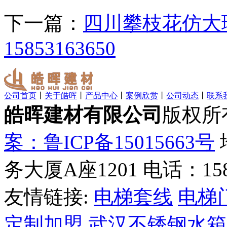
下一篇：
四川攀枝花仿大
15853163650
公司首页
丨
关于皓晖
丨
产品中心
丨
案例欣赏
丨
公司动态
丨
联系
皓晖建材有限公司
版权所
案：鲁ICP备15015663号
务大厦A座1201 电话：1585
友情链接:
电梯套线
电梯
定制加盟
武汉不锈钢水箱