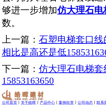
够进一步增加
仿大理石电
数。
上一篇：
石塑电梯套口线
相比是高还是低158531636
下一篇：
仿大理石电梯套
15853163650
公司首页
丨
关于皓晖
丨
产品中心
丨
案例欣赏
丨
公司动态
丨
联系