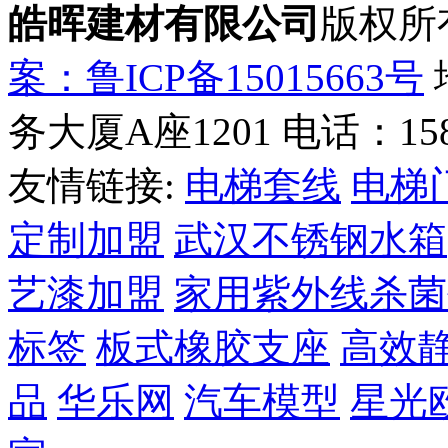
皓晖建材有限公司
版权所
案：鲁ICP备15015663号
务大厦A座1201 电话：1585
友情链接:
电梯套线
电梯
定制加盟
武汉不锈钢水箱
艺漆加盟
家用紫外线杀菌
标签
板式橡胶支座
高效
品
华乐网
汽车模型
星光