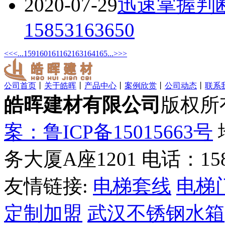
2020-07-29
迅速掌握判
15853163650
<<
<
...
159
160
161
162
163
164
165
...
>
>>
公司首页
丨
关于皓晖
丨
产品中心
丨
案例欣赏
丨
公司动态
丨
联系
皓晖建材有限公司
版权所
案：鲁ICP备15015663号
务大厦A座1201 电话：1585
友情链接:
电梯套线
电梯
定制加盟
武汉不锈钢水箱